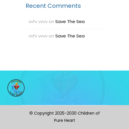
Recent Comments
vvfv vvvv
on
Save The Sea
vvfv vvvv
on
Save The Sea
© Copyright 2025-2030 Children of
Pure Heart